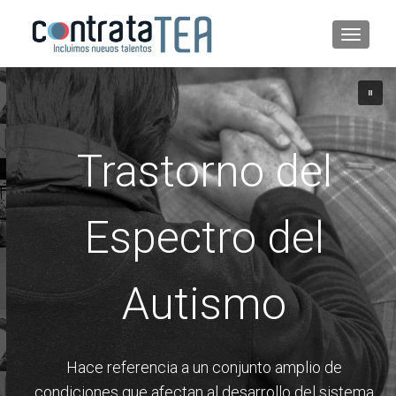
CAMB
Trastorno del
Espectro del
Autismo
Hace referencia a un conjunto amplio de
condiciones que afectan al desarrollo del sistema